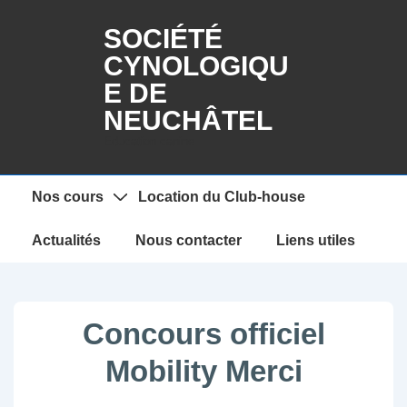
↓
SOCIÉTÉ
passer
CYNOLOGIQU
au
E DE
contenu
principal
NEUCHÂTEL
Education canine
Main
Nos cours
Location du Club-house
Navigation
Actualités
Nous contacter
Liens utiles
Concours officiel
Mobility Merci