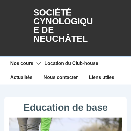
↓
SOCIÉTÉ
passer
CYNOLOGIQU
au
E DE
contenu
principal
NEUCHÂTEL
Education canine
Main
Nos cours
Location du Club-house
Navigation
Actualités
Nous contacter
Liens utiles
Education de base