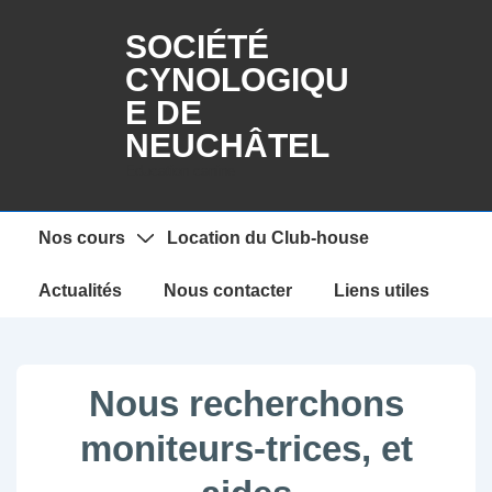
↓
SOCIÉTÉ
passer
CYNOLOGIQU
au
E DE
contenu
principal
NEUCHÂTEL
Education canine
Main
Nos cours
Location du Club-house
Navigation
Actualités
Nous contacter
Liens utiles
Nous recherchons
moniteurs-trices, et